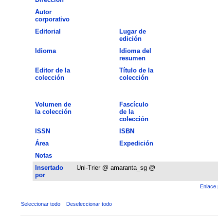
Autor
corporativo
Editorial
Lugar de
edición
Idioma
Idioma del
resumen
Editor de la
Título de la
colección
colección
Volumen de
Fascículo
la colección
de la
colección
ISSN
ISBN
Área
Expedición
Notas
Insertado
Uni-Trier @ amaranta_sg @
por
Enlace 
Seleccionar todo
Deseleccionar todo