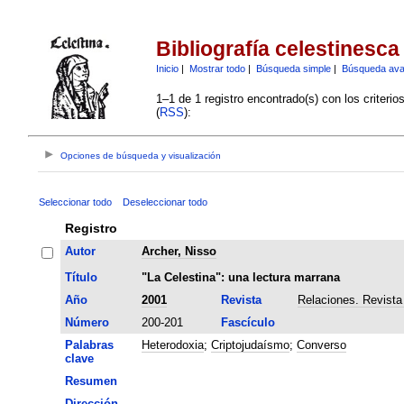
Bibliografía celestinesca
Inicio
|
Mostrar todo
|
Búsqueda simple
|
Búsqueda av
1–1 de 1 registro encontrado(s) con los criteri
(
RSS
):
Opciones de búsqueda y visualización
Seleccionar todo
Deseleccionar todo
Registro
Autor
Archer, Nisso
Título
"La Celestina": una lectura marrana
Año
2001
Revista
Relaciones. Revista
Número
200-201
Fascículo
Palabras
Heterodoxia
;
Criptojudaísmo
;
Converso
clave
Resumen
Dirección