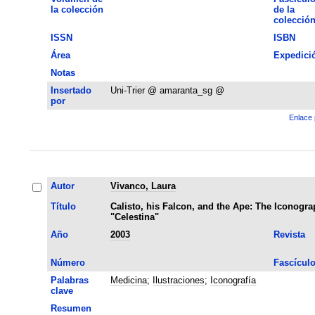
la colección
de la
colecció
ISSN
ISBN
Área
Expedici
Notas
Insertado
Uni-Trier @ amaranta_sg @
por
Enlace 
Autor
Vivanco, Laura
Título
Calisto, his Falcon, and the Ape: The Iconogra
"Celestina"
Año
2003
Revista
Número
Fascícul
Palabras
Medicina
;
Ilustraciones
;
Iconografía
clave
Resumen