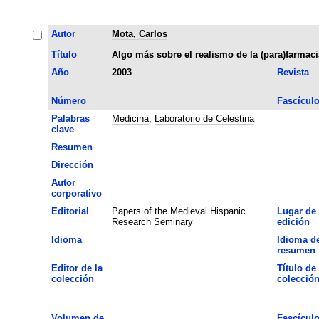
Autor
Mota, Carlos
Título
Algo más sobre el realismo de la (para)farmaci
Año
2003
Revista
Número
Fascícul
Palabras
Medicina
;
Laboratorio de Celestina
clave
Resumen
Dirección
Autor
corporativo
Editorial
Papers of the Medieval Hispanic
Lugar de
Research Seminary
edición
Idioma
Idioma de
resumen
Editor de la
Título de 
colección
colecció
Volumen de
Fascícul