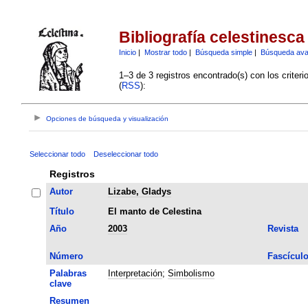
Bibliografía celestinesca
Inicio
|
Mostrar todo
|
Búsqueda simple
|
Búsqueda av
1–3 de 3 registros encontrado(s) con los criter
(
RSS
):
Opciones de búsqueda y visualización
Seleccionar todo
Deseleccionar todo
Registros
Autor
Lizabe, Gladys
Título
El manto de Celestina
Año
2003
Revista
Número
Fascícul
Palabras
Interpretación
;
Simbolismo
clave
Resumen