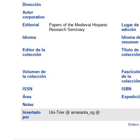
Dirección
Autor
corporativo
Editorial
Papers of the Medieval Hispanic
Lugar de
Research Seminary
edición
Idioma
Idioma de
resumen
Editor de la
Título de 
colección
colecció
Volumen de
Fascícul
la colección
de la
colecció
ISSN
ISBN
Área
Expedici
Notas
Insertado
Uni-Trier @ amaranta_sg @
por
Enlace 