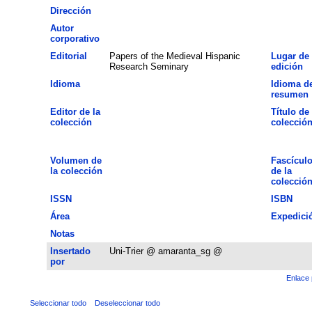
Dirección
Autor
corporativo
Editorial
Papers of the Medieval Hispanic
Lugar de
Research Seminary
edición
Idioma
Idioma de
resumen
Editor de la
Título de 
colección
colecció
Volumen de
Fascícul
la colección
de la
colecció
ISSN
ISBN
Área
Expedici
Notas
Insertado
Uni-Trier @ amaranta_sg @
por
Enlace 
Seleccionar todo
Deseleccionar todo