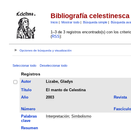
Bibliografía celestinesca
Inicio
|
Mostrar todo
|
Búsqueda simple
|
Búsqueda av
1–3 de 3 registros encontrado(s) con los criter
(
RSS
):
Opciones de búsqueda y visualización
Seleccionar todo
Deseleccionar todo
Registros
Autor
Lizabe, Gladys
Título
El manto de Celestina
Año
2003
Revista
Número
Fascícul
Palabras
Interpretación
;
Simbolismo
clave
Resumen