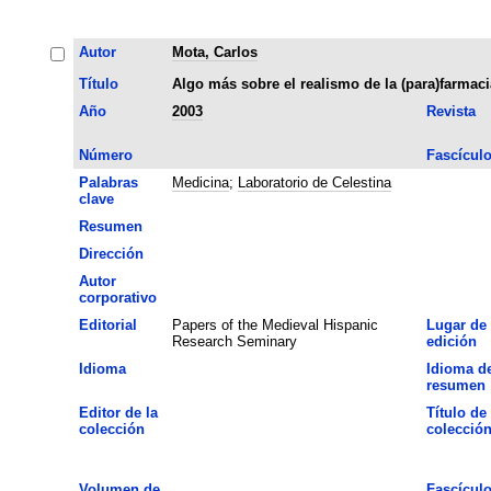
Autor
Mota, Carlos
Título
Algo más sobre el realismo de la (para)farmaci
Año
2003
Revista
Número
Fascícul
Palabras
Medicina
;
Laboratorio de Celestina
clave
Resumen
Dirección
Autor
corporativo
Editorial
Papers of the Medieval Hispanic
Lugar de
Research Seminary
edición
Idioma
Idioma de
resumen
Editor de la
Título de 
colección
colecció
Volumen de
Fascícul