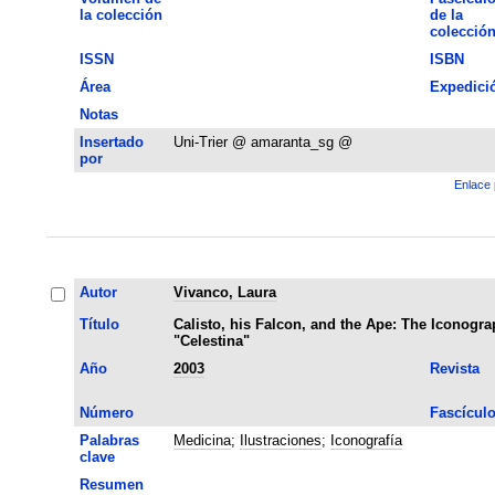
la colección
de la
colecció
ISSN
ISBN
Área
Expedici
Notas
Insertado
Uni-Trier @ amaranta_sg @
por
Enlace 
Autor
Vivanco, Laura
Título
Calisto, his Falcon, and the Ape: The Iconogra
"Celestina"
Año
2003
Revista
Número
Fascícul
Palabras
Medicina
;
Ilustraciones
;
Iconografía
clave
Resumen