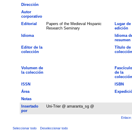
Dirección
Autor
corporativo
Editorial
Papers of the Medieval Hispanic
Lugar de
Research Seminary
edición
Idioma
Idioma de
resumen
Editor de la
Título de 
colección
colecció
Volumen de
Fascícul
la colección
de la
colecció
ISSN
ISBN
Área
Expedici
Notas
Insertado
Uni-Trier @ amaranta_sg @
por
Enlace 
Seleccionar todo
Deseleccionar todo