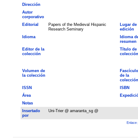
Dirección
Autor
corporativo
Editorial
Papers of the Medieval Hispanic
Lugar de
Research Seminary
edición
Idioma
Idioma de
resumen
Editor de la
Título de 
colección
colecció
Volumen de
Fascícul
la colección
de la
colecció
ISSN
ISBN
Área
Expedici
Notas
Insertado
Uni-Trier @ amaranta_sg @
por
Enlace 