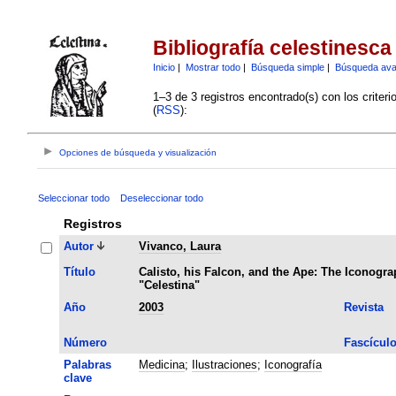
Bibliografía celestinesca
Inicio
|
Mostrar todo
|
Búsqueda simple
|
Búsqueda av
1–3 de 3 registros encontrado(s) con los criter
(
RSS
):
Opciones de búsqueda y visualización
Seleccionar todo
Deseleccionar todo
Registros
Autor
Vivanco, Laura
Título
Calisto, his Falcon, and the Ape: The Iconogra
"Celestina"
Año
2003
Revista
Número
Fascícul
Palabras
Medicina
;
Ilustraciones
;
Iconografía
clave