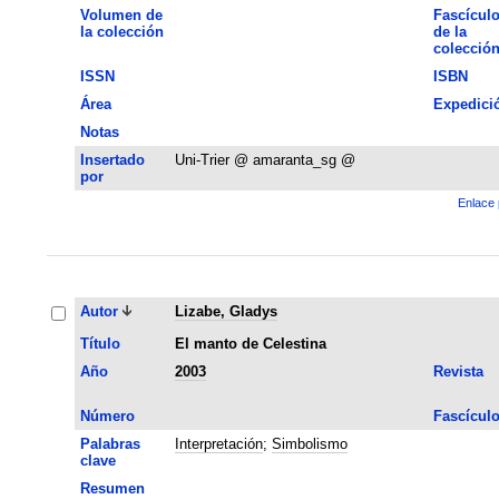
Volumen de
Fascícul
la colección
de la
colecció
ISSN
ISBN
Área
Expedici
Notas
Insertado
Uni-Trier @ amaranta_sg @
por
Enlace 
Autor
Lizabe, Gladys
Título
El manto de Celestina
Año
2003
Revista
Número
Fascícul
Palabras
Interpretación
;
Simbolismo
clave
Resumen