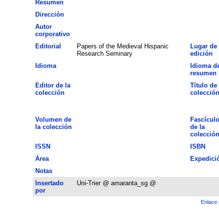
Resumen
Dirección
Autor
corporativo
Editorial
Papers of the Medieval Hispanic
Lugar de
Research Seminary
edición
Idioma
Idioma de
resumen
Editor de la
Título de 
colección
colecció
Volumen de
Fascícul
la colección
de la
colecció
ISSN
ISBN
Área
Expedici
Notas
Insertado
Uni-Trier @ amaranta_sg @
por
Enlace 