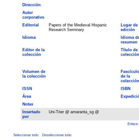
Dirección
Autor
corporativo
Editorial
Papers of the Medieval Hispanic
Lugar de
Research Seminary
edición
Idioma
Idioma de
resumen
Editor de la
Título de 
colección
colecció
Volumen de
Fascícul
la colección
de la
colecció
ISSN
ISBN
Área
Expedici
Notas
Insertado
Uni-Trier @ amaranta_sg @
por
Enlace 
Seleccionar todo
Deseleccionar todo