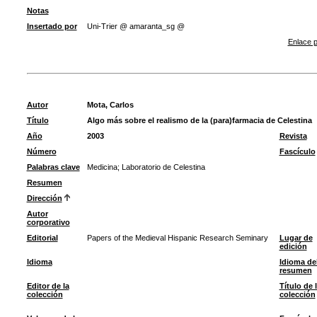
Notas
Insertado por
Uni-Trier @ amaranta_sg @
Enlace p
Autor
Mota, Carlos
Título
Algo más sobre el realismo de la (para)farmacia de Celestina
Año
2003
Revista
Número
Fascículo
Palabras clave
Medicina
;
Laboratorio de Celestina
Resumen
Dirección
Autor
corporativo
Editorial
Papers of the Medieval Hispanic Research Seminary
Lugar de
edición
Idioma
Idioma de
resumen
Editor de la
Título de 
colección
colección