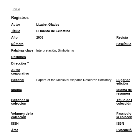
Inicio
Registros
Autor
Lizabe, Gladys
Título
El manto de Celestina
Año
2003
Revista
Número
Fascículo
Palabras clave
Interpretación
;
Simbolismo
Resumen
Dirección
Autor
corporativo
Editorial
Papers of the Medieval Hispanic Research Seminary
Lugar de
edición
Idioma
Idioma de
resumen
Editor de la
Título de 
colección
colección
Volumen de la
Fascículo
colección
la colecci
ISSN
ISBN
Área
Expedició