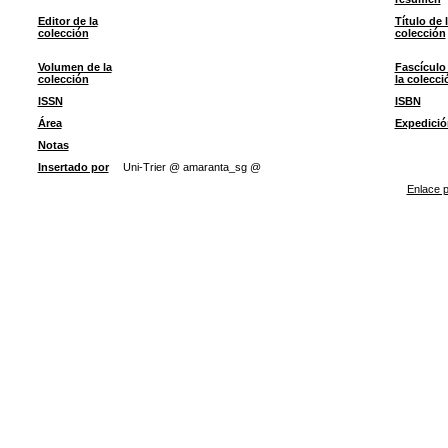
Editor de la
Título de 
colección
colección
Volumen de la
Fascículo
colección
la colecci
ISSN
ISBN
Área
Expedició
Notas
Insertado por
Uni-Trier @ amaranta_sg @
Enlace p