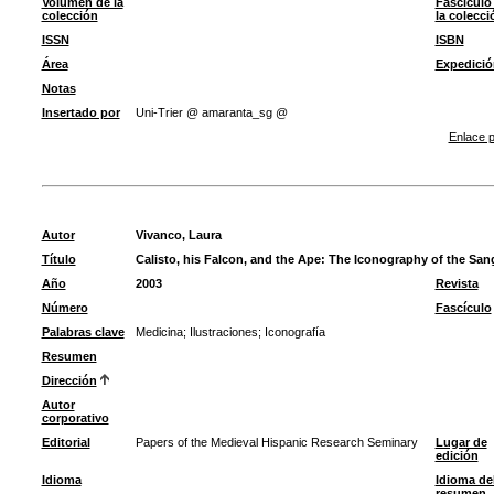
Volumen de la
Fascículo
colección
la colecci
ISSN
ISBN
Área
Expedició
Notas
Insertado por
Uni-Trier @ amaranta_sg @
Enlace p
Autor
Vivanco, Laura
Título
Calisto, his Falcon, and the Ape: The Iconography of the San
Año
2003
Revista
Número
Fascículo
Palabras clave
Medicina
;
Ilustraciones
;
Iconografía
Resumen
Dirección
Autor
corporativo
Editorial
Papers of the Medieval Hispanic Research Seminary
Lugar de
edición
Idioma
Idioma de
resumen