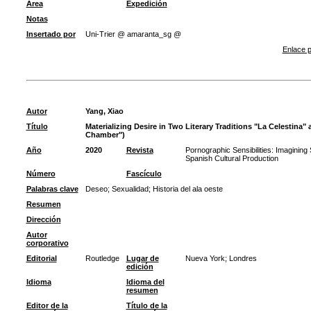
Área
Expedición
Notas
Insertado por
Uni-Trier @ amaranta_sg @
Enlace p
Autor
Yang, Xiao
Título
Materializing Desire in Two Literary Traditions "La Celestina
Chamber")
Año
2020
Revista
Pornographic Sensibilities: Imaginin
Spanish Cultural Production
Número
Fascículo
Palabras clave
Deseo
;
Sexualidad
;
Historia del ala oeste
Resumen
Dirección
Autor
corporativo
Editorial
Routledge
Lugar de
Nueva York; Londres
edición
Idioma
Idioma del
resumen
Editor de la
Título de la