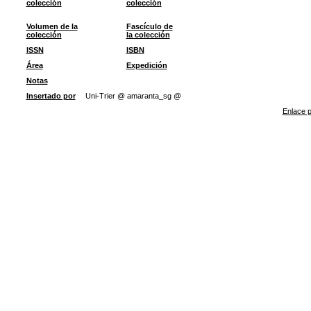
colección
colección
Volumen de la
Fascículo de
colección
la colección
ISSN
ISBN
Área
Expedición
Notas
Insertado por
Uni-Trier @ amaranta_sg @
Enlace p