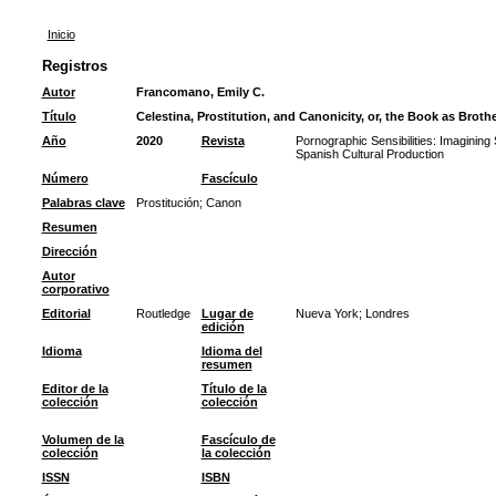
Inicio
Registros
Autor
Francomano, Emily C.
Título
Celestina, Prostitution, and Canonicity, or, the Book as Brothe
Año
2020
Revista
Pornographic Sensibilities: Imaginin
Spanish Cultural Production
Número
Fascículo
Palabras clave
Prostitución
;
Canon
Resumen
Dirección
Autor
corporativo
Editorial
Routledge
Lugar de
Nueva York; Londres
edición
Idioma
Idioma del
resumen
Editor de la
Título de la
colección
colección
Volumen de la
Fascículo de
colección
la colección
ISSN
ISBN