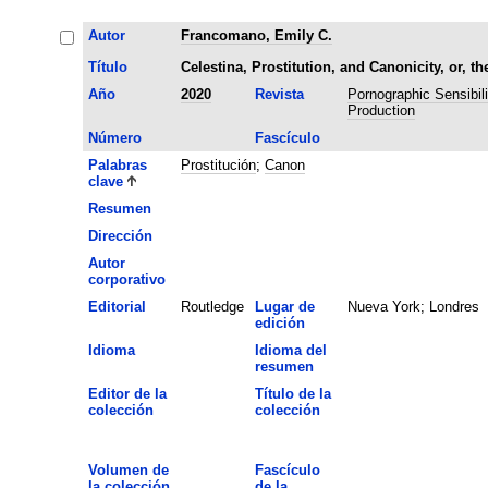
Autor
Francomano, Emily C.
Título
Celestina, Prostitution, and Canonicity, or, t
Año
2020
Revista
Pornographic Sensibil
Production
Número
Fascículo
Palabras
Prostitución
;
Canon
clave
Resumen
Dirección
Autor
corporativo
Editorial
Routledge
Lugar de
Nueva York; Londres
edición
Idioma
Idioma del
resumen
Editor de la
Título de la
colección
colección
Volumen de
Fascículo
la colección
de la