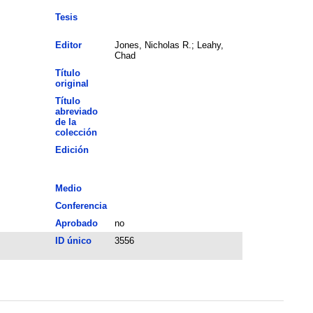
Tesis
Editor
Jones, Nicholas R.; Leahy,
Chad
Título
original
Título
abreviado
de la
colección
Edición
Medio
Conferencia
Aprobado
no
ID único
3556