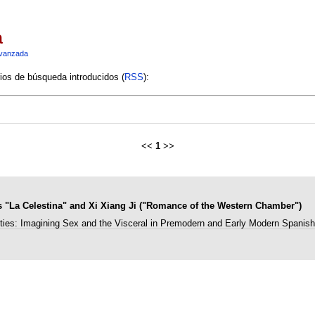
a
vanzada
rios de búsqueda introducidos (
RSS
):
<<
1
>>
ons "La Celestina" and Xi Xiang Ji ("Romance of the Western Chamber")
ities: Imagining Sex and the Visceral in Premodern and Early Modern Spanish 