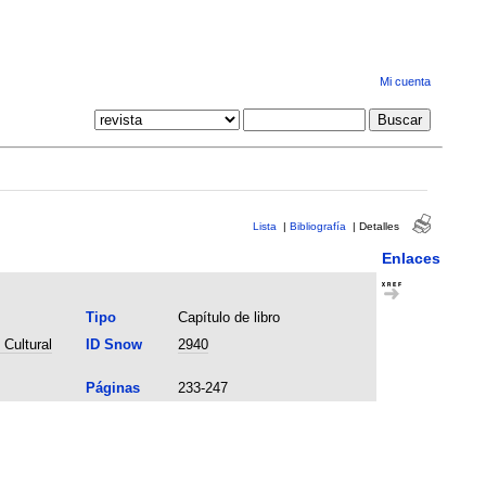
Mi cuenta
Lista
|
Bibliografía
|
Detalles
Enlaces
Tipo
Capítulo de libro
Cultural
ID Snow
2940
Páginas
233-247