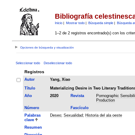
Bibliografía celestinesc
Inicio
|
Mostrar todo
|
Búsqueda simple
|
Búsqueda a
1–2 de 2 registros encontrado(s) con los crite
Opciones de búsqueda y visualización
Seleccionar todo
Deseleccionar todo
Registros
Autor
Yang, Xiao
Título
Materializing Desire in Two Literary Traditi
Año
2020
Revista
Pornographic Sensibil
Production
Número
Fascículo
Palabras
Deseo
;
Sexualidad
;
Historia del ala oeste
clave
Resumen
Dirección