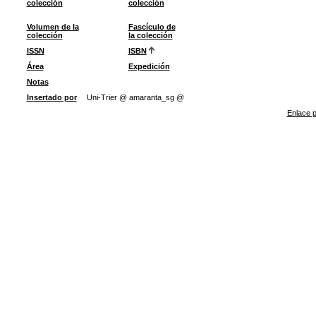
colección
colección
Volumen de la
Fascículo de
colección
la colección
ISSN
ISBN
Área
Expedición
Notas
Insertado por
Uni-Trier @ amaranta_sg @
Enlace p