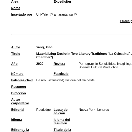
Área
Expedición
Notas
Insertado por
Uni-Trier @ amaranta_sg @
Enlace p
Autor
Yang, Xiao
Título
Materializing Desire in Two Literary Traditions "La Celestina
Chamber")
Año
2020
Revista
Pornographic Sensibilities: Imaginin
Spanish Cultural Production
Número
Fascículo
Palabras clave
Deseo
;
Sexualidad
;
Historia del ala oeste
Resumen
Dirección
Autor
corporativo
Editorial
Routledge
Lugar de
Nueva York; Londres
edición
Idioma
Idioma del
resumen
Editor de la
Título de la