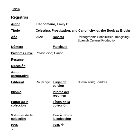
Inicio
Registros
Autor
Francomano, Emily C.
Título
Celestina, Prostitution, and Canonicity, or, the Book as Brothe
Año
2020
Revista
Pornographic Sensibilities: Imaginin
Spanish Cultural Production
Número
Fascículo
Palabras clave
Prostitución
;
Canon
Resumen
Dirección
Autor
corporativo
Editorial
Routledge
Lugar de
Nueva York; Londres
edición
Idioma
Idioma del
resumen
Editor de la
Título de la
colección
colección
Volumen de la
Fascículo de
colección
la colección
ISSN
ISBN