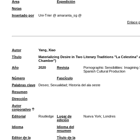
Área
Expedición
Notas
Insertado por
Uni-Trier @ amaranta_sg @
Enlace p
Autor
Yang, Xiao
Título
Materializing Desire in Two Literary Traditions "La Celestina
Chamber")
Año
2020
Revista
Pornographic Sensibilities: Imaginin
Spanish Cultural Production
Número
Fascículo
Palabras clave
Deseo
;
Sexualidad
;
Historia del ala oeste
Resumen
Dirección
Autor
corporativo
Editorial
Routledge
Lugar de
Nueva York; Londres
edición
Idioma
Idioma del
resumen
Editor de la
Título de la