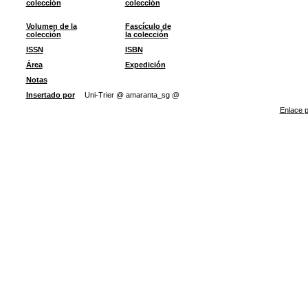
colección
colección
Volumen de la
Fascículo de
colección
la colección
ISSN
ISBN
Área
Expedición
Notas
Insertado por
Uni-Trier @ amaranta_sg @
Enlace p