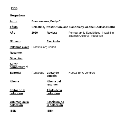
Inicio
Registros
Autor
Francomano, Emily C.
Título
Celestina, Prostitution, and Canonicity, or, the Book as Brothe
Año
2020
Revista
Pornographic Sensibilities: Imaginin
Spanish Cultural Production
Número
Fascículo
Palabras clave
Prostitución
;
Canon
Resumen
Dirección
Autor
corporativo
Editorial
Routledge
Lugar de
Nueva York; Londres
edición
Idioma
Idioma del
resumen
Editor de la
Título de la
colección
colección
Volumen de la
Fascículo de
colección
la colección
ISSN
ISBN