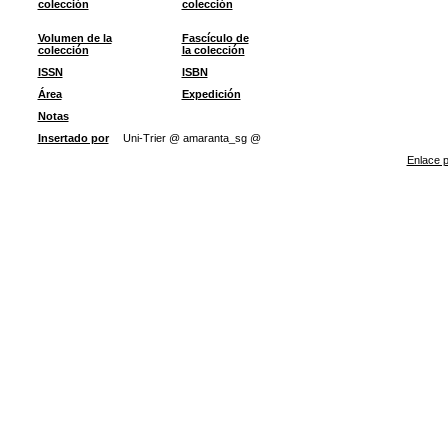
colección
colección
Volumen de la
Fascículo de
colección
la colección
ISSN
ISBN
Área
Expedición
Notas
Insertado por
Uni-Trier @ amaranta_sg @
Enlace p