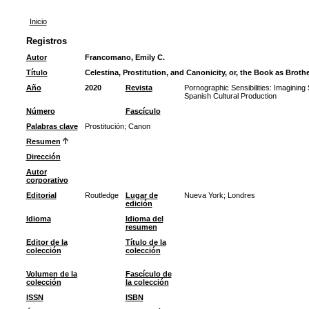
Inicio
Registros
Autor
Francomano, Emily C.
Título
Celestina, Prostitution, and Canonicity, or, the Book as Brothe
Año
2020
Revista
Pornographic Sensibilities: Imaginin
Spanish Cultural Production
Número
Fascículo
Palabras clave
Prostitución
;
Canon
Resumen
Dirección
Autor
corporativo
Editorial
Routledge
Lugar de
Nueva York; Londres
edición
Idioma
Idioma del
resumen
Editor de la
Título de la
colección
colección
Volumen de la
Fascículo de
colección
la colección
ISSN
ISBN