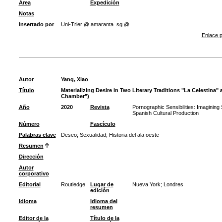
Área
Expedición
Notas
Insertado por
Uni-Trier @ amaranta_sg @
Enlace p
Autor
Yang, Xiao
Título
Materializing Desire in Two Literary Traditions "La Celestina
Chamber")
Año
2020
Revista
Pornographic Sensibilities: Imaginin
Spanish Cultural Production
Número
Fascículo
Palabras clave
Deseo
;
Sexualidad
;
Historia del ala oeste
Resumen
Dirección
Autor
corporativo
Editorial
Routledge
Lugar de
Nueva York; Londres
edición
Idioma
Idioma del
resumen
Editor de la
Título de la