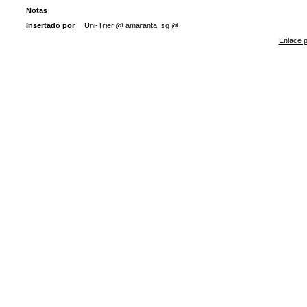
Notas
Insertado por
Uni-Trier @ amaranta_sg @
Enlace p