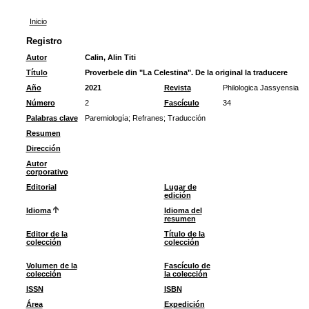
Inicio
Registro
Autor
Calin, Alin Titi
Título
Proverbele din "La Celestina". De la original la traducere
Año
2021
Revista
Philologica Jassyensia
Número
2
Fascículo
34
Palabras clave
Paremiología
;
Refranes
;
Traducción
Resumen
Dirección
Autor
corporativo
Editorial
Lugar de
edición
Idioma
Idioma del
resumen
Editor de la
Título de la
colección
colección
Volumen de la
Fascículo de
colección
la colección
ISSN
ISBN
Área
Expedición