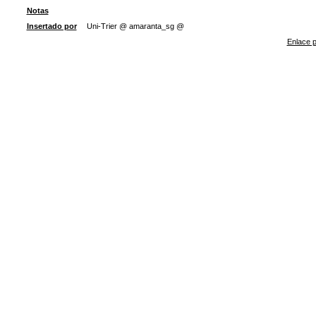
Notas
Insertado por
Uni-Trier @ amaranta_sg @
Enlace p