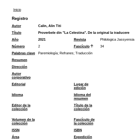
Inicio
Registro
Autor
Calin, Alin Titi
Título
Proverbele din "La Celestina". De la original la traducere
Año
2021
Revista
Philologica Jassyensia
Número
2
Fascículo
34
Palabras clave
Paremiología
;
Refranes
;
Traducción
Resumen
Dirección
Autor
corporativo
Editorial
Lugar de
edición
Idioma
Idioma del
resumen
Editor de la
Título de la
colección
colección
Volumen de la
Fascículo de
colección
la colección
ISSN
ISBN
Área
Expedición