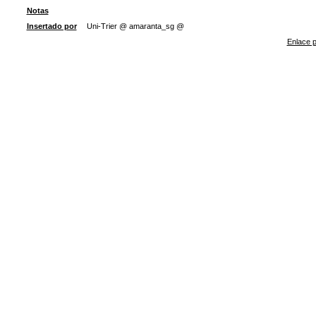
Notas
Insertado por
Uni-Trier @ amaranta_sg @
Enlace p