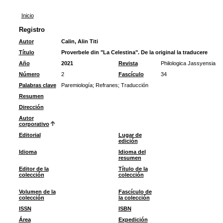
Inicio
Registro
Autor
Calin, Alin Titi
Título
Proverbele din "La Celestina". De la original la traducere
Año
2021
Revista
Philologica Jassyensia
Número
2
Fascículo
34
Palabras clave
Paremiología
;
Refranes
;
Traducción
Resumen
Dirección
Autor
corporativo
Editorial
Lugar de
edición
Idioma
Idioma del
resumen
Editor de la
Título de la
colección
colección
Volumen de la
Fascículo de
colección
la colección
ISSN
ISBN
Área
Expedición