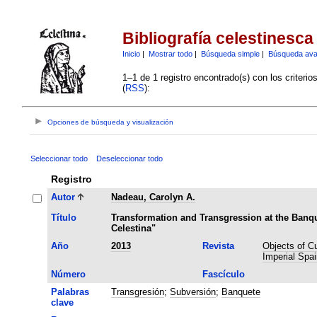
Bibliografía celestinesca
Inicio
|
Mostrar todo
|
Búsqueda simple
|
Búsqueda av
1–1 de 1 registro encontrado(s) con los criteri
(
RSS
):
Opciones de búsqueda y visualización
Seleccionar todo
Deseleccionar todo
Registro
Autor
Nadeau, Carolyn A.
Título
Transformation and Transgression at the Banq
Celestina"
Año
2013
Revista
Objects of Cul
Imperial Spai
Número
Fascículo
Palabras
Transgresión
;
Subversión
;
Banquete
clave