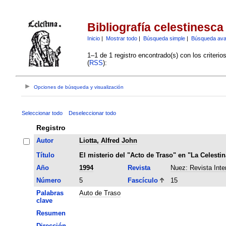
Bibliografía celestinesca
Inicio
|
Mostrar todo
|
Búsqueda simple
|
Búsqueda av
1–1 de 1 registro encontrado(s) con los criteri
(
RSS
):
Opciones de búsqueda y visualización
Seleccionar todo
Deseleccionar todo
Registro
Autor
Liotta, Alfred John
Título
El misterio del "Acto de Traso" en "La Celestin
Año
1994
Revista
Nuez: Revista Inter
Número
5
Fascículo
15
Palabras
Auto de Traso
clave
Resumen
Dirección