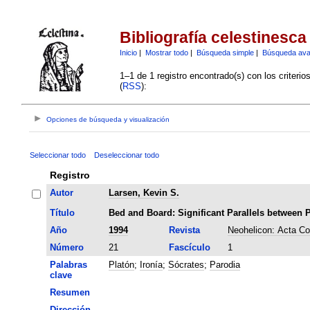
Bibliografía celestinesca
Inicio
|
Mostrar todo
|
Búsqueda simple
|
Búsqueda av
1–1 de 1 registro encontrado(s) con los criteri
(
RSS
):
Opciones de búsqueda y visualización
Seleccionar todo
Deseleccionar todo
Registro
Autor
Larsen, Kevin S.
Título
Bed and Board: Significant Parallels between 
Año
1994
Revista
Neohelicon: Acta Co
Número
21
Fascículo
1
Palabras
Platón
;
Ironía
;
Sócrates
;
Parodia
clave
Resumen
Dirección