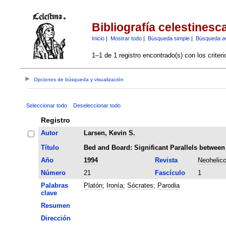
Bibliografía celestinesc
Inicio
|
Mostrar todo
|
Búsqueda simple
|
Búsqueda a
1–1 de 1 registro encontrado(s) con los criter
Opciones de búsqueda y visualización
Seleccionar todo
Deseleccionar todo
Registro
Autor
Larsen, Kevin S.
Título
Bed and Board: Significant Parallels betwee
Año
1994
Revista
Neohelico
Número
21
Fascículo
1
Palabras
Platón
;
Ironía
;
Sócrates
;
Parodia
clave
Resumen
Dirección