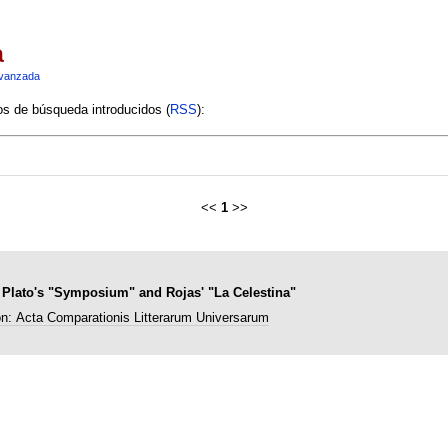
a
vanzada
ios de búsqueda introducidos (
RSS
):
<<
1
>>
n Plato's "Symposium" and Rojas' "La Celestina"
n: Acta Comparationis Litterarum Universarum