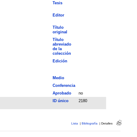
Tesis
Editor
Título
original
Título
abreviado
de la
colección
Edición
Medio
Conferencia
Aprobado
no
ID único
2180
Lista
|
Bibliografía
|
Detalles