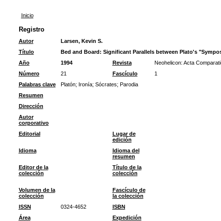
Inicio
Registro
Autor
Larsen, Kevin S.
Título
Bed and Board: Significant Parallels between Plato's "Sympo
Año
1994
Revista
Neohelicon: Acta Comparati
Número
21
Fascículo
1
Palabras clave
Platón
;
Ironía
;
Sócrates
;
Parodia
Resumen
Dirección
Autor
corporativo
Editorial
Lugar de
edición
Idioma
Idioma del
resumen
Editor de la
Título de la
colección
colección
Volumen de la
Fascículo de
colección
la colección
ISSN
0324-4652
ISBN
Área
Expedición