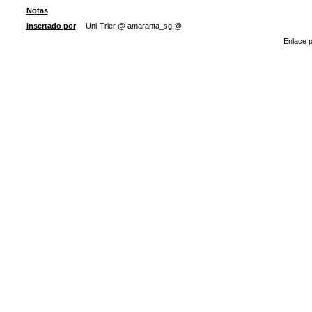
Notas
Insertado por
Uni-Trier @ amaranta_sg @
Enlace p