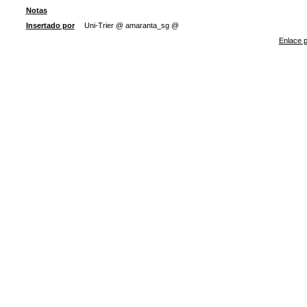
Notas
Insertado por
Uni-Trier @ amaranta_sg @
Enlace p