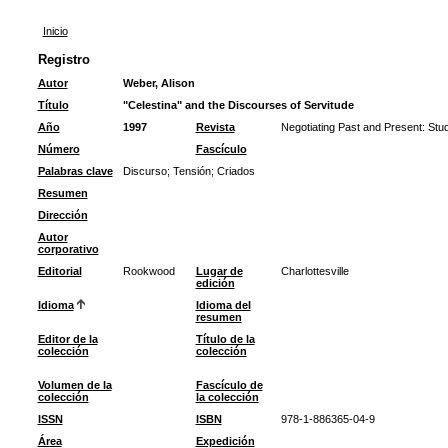
Inicio
Registro
Autor
Weber, Alison
Título
"Celestina" and the Discourses of Servitude
Año
1997
Revista
Negotiating Past and Present: Stud
Número
Fascículo
Palabras clave
Discurso
;
Tensión
;
Criados
Resumen
Dirección
Autor
corporativo
Editorial
Rookwood
Lugar de
Charlottesville
edición
Idioma
Idioma del
resumen
Editor de la
Título de la
colección
colección
Volumen de la
Fascículo de
colección
la colección
ISSN
ISBN
978-1-886365-04-9
Área
Expedición