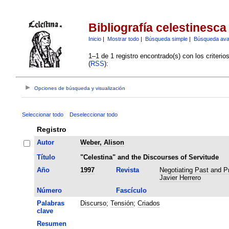
Bibliografía celestinesca
Inicio
|
Mostrar todo
|
Búsqueda simple
|
Búsqueda av
1–1 de 1 registro encontrado(s) con los criteri
(
RSS
):
Opciones de búsqueda y visualización
Seleccionar todo
Deseleccionar todo
Registro
Autor
Weber, Alison
Título
"Celestina" and the Discourses of Servitude
Año
1997
Revista
Negotiating Past and Pr
Javier Herrero
Número
Fascículo
Palabras
Discurso
;
Tensión
;
Criados
clave
Resumen