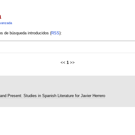
a
vanzada
ios de búsqueda introducidos (
RSS
):
<<
1
>>
and Present: Studies in Spanish Literature for Javier Herrero