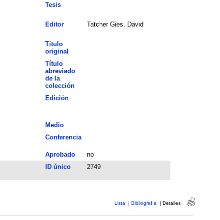
Tesis
Editor
Tatcher Gies, David
Título
original
Título
abreviado
de la
colección
Edición
Medio
Conferencia
Aprobado
no
ID único
2749
Lista
|
Bibliografía
|
Detalles