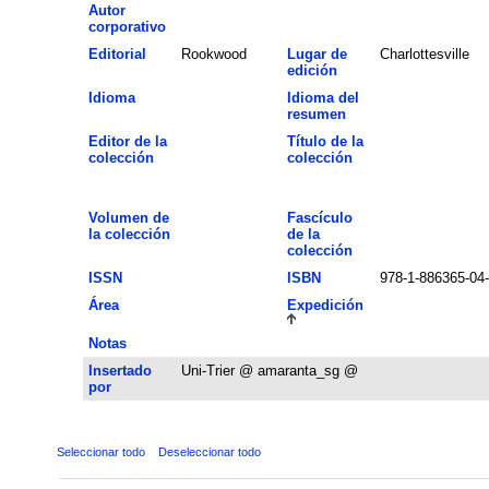
Autor
corporativo
Editorial
Rookwood
Lugar de
Charlottesville
edición
Idioma
Idioma del
resumen
Editor de la
Título de la
colección
colección
Volumen de
Fascículo
la colección
de la
colección
ISSN
ISBN
978-1-886365-04
Área
Expedición
Notas
Insertado
Uni-Trier @ amaranta_sg @
por
Seleccionar todo
Deseleccionar todo