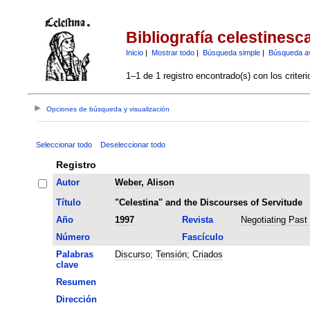
Bibliografía celestinesc
Inicio
|
Mostrar todo
|
Búsqueda simple
|
Búsqueda a
1–1 de 1 registro encontrado(s) con los criter
Opciones de búsqueda y visualización
Seleccionar todo
Deseleccionar todo
Registro
Autor
Weber, Alison
Título
"Celestina" and the Discourses of Servitude
Año
1997
Revista
Negotiating Past 
Número
Fascículo
Palabras
Discurso
;
Tensión
;
Criados
clave
Resumen
Dirección