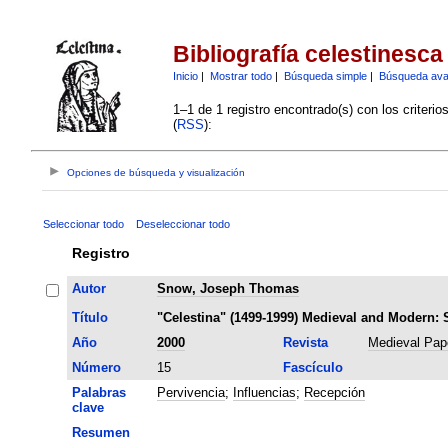
Bibliografía celestinesca
Inicio
|
Mostrar todo
|
Búsqueda simple
|
Búsqueda av
1–1 de 1 registro encontrado(s) con los criteri
(
RSS
):
Opciones de búsqueda y visualización
Seleccionar todo
Deseleccionar todo
Registro
Autor
Snow, Joseph Thomas
Título
"Celestina" (1499-1999) Medieval and Modern: 
Año
2000
Revista
Medieval Pap
Número
15
Fascículo
Palabras
Pervivencia
;
Influencias
;
Recepción
clave
Resumen