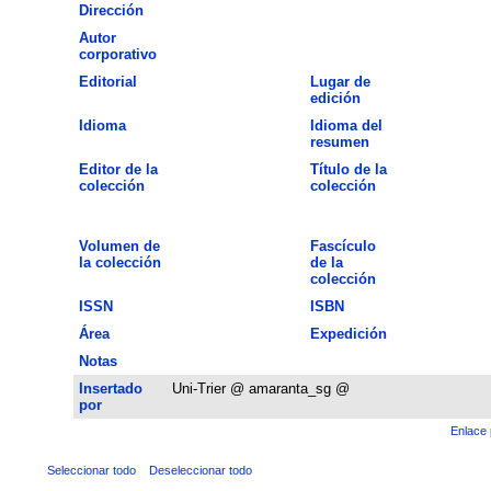
Dirección
Autor
corporativo
Editorial
Lugar de
edición
Idioma
Idioma del
resumen
Editor de la
Título de la
colección
colección
Volumen de
Fascículo
la colección
de la
colección
ISSN
ISBN
Área
Expedición
Notas
Insertado
Uni-Trier @ amaranta_sg @
por
Enlace 
Seleccionar todo
Deseleccionar todo