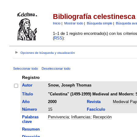
Bibliografía celestinesca
Inicio
|
Mostrar todo
|
Búsqueda simple
|
Búsqueda av
1–1 de 1 registro encontrado(s) con los criteri
(
RSS
):
Opciones de búsqueda y visualización
Seleccionar todo
Deseleccionar todo
Registro
Autor
Snow, Joseph Thomas
Título
"Celestina" (1499-1999) Medieval and Modern: 
Año
2000
Revista
Medieval Pap
Número
15
Fascículo
Palabras
Pervivencia
;
Influencias
;
Recepción
clave
Resumen
Dirección