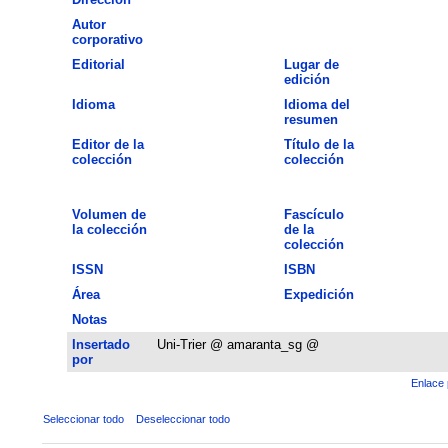
Autor
corporativo
Editorial
Lugar de
edición
Idioma
Idioma del
resumen
Editor de la
Título de la
colección
colección
Volumen de
Fascículo
la colección
de la
colección
ISSN
ISBN
Área
Expedición
Notas
Insertado
Uni-Trier @ amaranta_sg @
por
Enlace 
Seleccionar todo
Deseleccionar todo