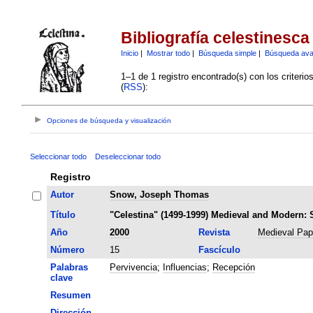
Bibliografía celestinesca
Inicio
|
Mostrar todo
|
Búsqueda simple
|
Búsqueda av
1–1 de 1 registro encontrado(s) con los criteri
(
RSS
):
Opciones de búsqueda y visualización
Seleccionar todo
Deseleccionar todo
Registro
Autor
Snow, Joseph Thomas
Título
"Celestina" (1499-1999) Medieval and Modern: 
Año
2000
Revista
Medieval Pap
Número
15
Fascículo
Palabras
Pervivencia
;
Influencias
;
Recepción
clave
Resumen
Dirección