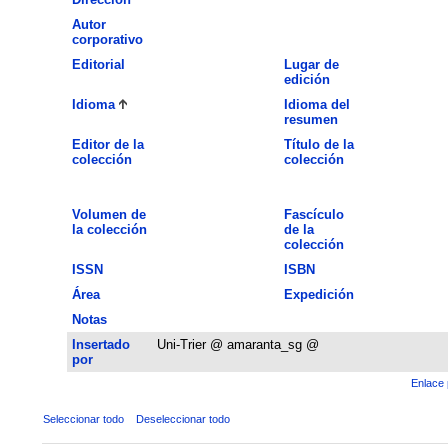
Autor
corporativo
Editorial
Lugar de
edición
Idioma
Idioma del
resumen
Editor de la
Título de la
colección
colección
Volumen de
Fascículo
la colección
de la
colección
ISSN
ISBN
Área
Expedición
Notas
Insertado
Uni-Trier @ amaranta_sg @
por
Enlace 
Seleccionar todo
Deseleccionar todo