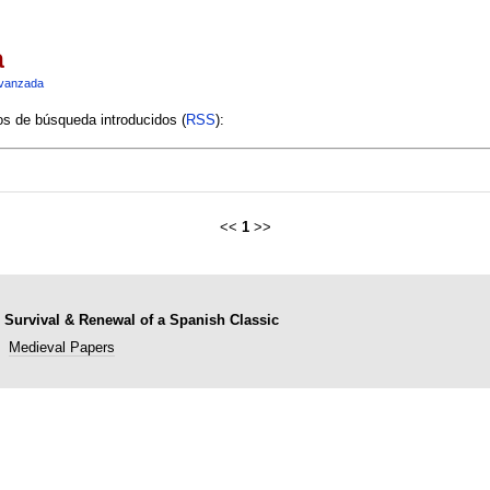
a
vanzada
ios de búsqueda introducidos (
RSS
):
<<
1
>>
 Survival & Renewal of a Spanish Classic
Medieval Papers