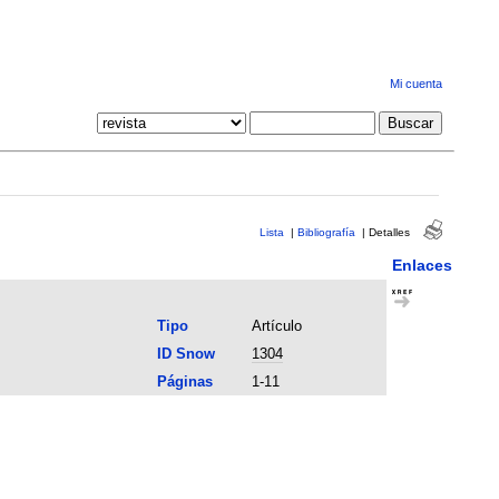
Mi cuenta
Lista
|
Bibliografía
|
Detalles
Enlaces
Tipo
Artículo
ID Snow
1304
Páginas
1-11