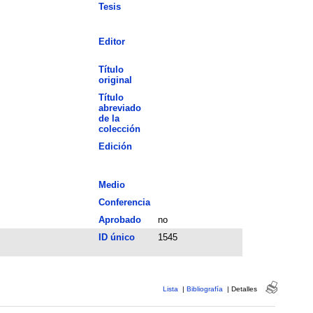
Tesis
Editor
Título
original
Título
abreviado
de la
colección
Edición
Medio
Conferencia
Aprobado
no
ID único
1545
Lista
|
Bibliografía
|
Detalles