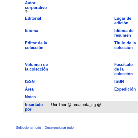
Autor
corporativo
Editorial
Lugar de
edición
Idioma
Idioma del
resumen
Editor de la
Título de la
colección
colección
Volumen de
Fascículo
la colección
de la
colección
ISSN
ISBN
Área
Expedición
Notas
Insertado
Uni-Trier @ amaranta_sg @
por
Seleccionar todo
Deseleccionar todo