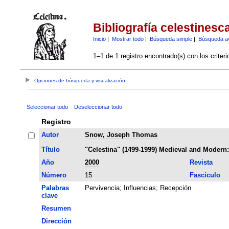
Bibliografía celestinesc
Inicio
|
Mostrar todo
|
Búsqueda simple
|
Búsqueda a
1–1 de 1 registro encontrado(s) con los criter
Opciones de búsqueda y visualización
Seleccionar todo
Deseleccionar todo
Registro
Autor
Snow, Joseph Thomas
Título
"Celestina" (1499-1999) Medieval and Modern:
Año
2000
Revista
Número
15
Fascículo
Palabras
Pervivencia
;
Influencias
;
Recepción
clave
Resumen
Dirección