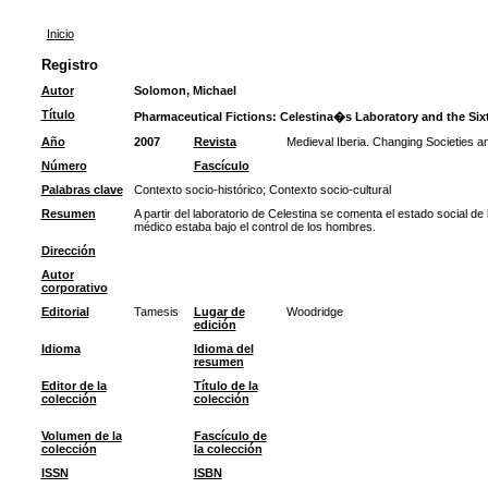
Inicio
Registro
Autor
Solomon, Michael
Título
Pharmaceutical Fictions: Celestina�s Laboratory and the Six
Año
2007
Revista
Medieval Iberia. Changing Societies an
Número
Fascículo
Palabras clave
Contexto socio-histórico
;
Contexto socio-cultural
Resumen
A partir del laboratorio de Celestina se comenta el estado social d
médico estaba bajo el control de los hombres.
Dirección
Autor
corporativo
Editorial
Tamesis
Lugar de
Woodridge
edición
Idioma
Idioma del
resumen
Editor de la
Título de la
colección
colección
Volumen de la
Fascículo de
colección
la colección
ISSN
ISBN