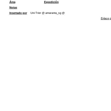
Área
Expedición
Notas
Insertado por
Uni-Trier @ amaranta_sg @
Enlace p