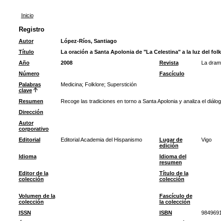
Inicio
Registro
Autor
López-Ríos, Santiago
Título
La oración a Santa Apolonia de "La Celestina" a la luz del fol
Año
2008
Revista
La drama
Número
Fascículo
Palabras
Medicina
;
Folklore
;
Superstición
clave
Resumen
Recoge las tradiciones en torno a Santa Apolonia y analiza el diálog
Dirección
Autor
corporativo
Editorial
Editorial Academia del Hispanismo
Lugar de
Vigo
edición
Idioma
Idioma del
resumen
Editor de la
Título de la
colección
colección
Volumen de la
Fascículo de
colección
la colección
ISSN
ISBN
984969