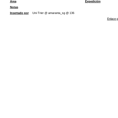
Área
Expedición
Notas
Insertado por
Uni-Trier @ amaranta_sg @ 136
Enlace p