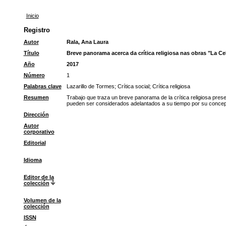
Inicio
Registro
Autor
Rala, Ana Laura
Título
Breve panorama acerca da crítica religiosa nas obras "La Cel
Año
2017
Número
1
Palabras clave
Lazarillo de Tormes
;
Crítica social
;
Crítica religiosa
Resumen
Trabajo que traza un breve panorama de la crítica religiosa pres
pueden ser considerados adelantados a su tiempo por su concepci
Dirección
Autor
corporativo
Editorial
Idioma
Editor de la
colección
Volumen de la
colección
ISSN