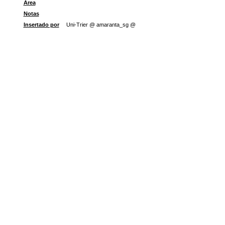
Área
Notas
Insertado por
Uni-Trier @ amaranta_sg @