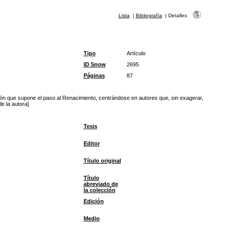
Lista
|
Bibliografía
|
Detalles
Tipo
Artículo
ID Snow
2695
Páginas
87
ición que supone el paso al Renacimiento, centrándose en autores que, sin exagerar,
e la autora]
Tesis
Editor
Título original
Título
abreviado de
la colección
Edición
Medio