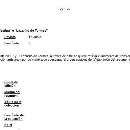
<<
1
>>
estina" e "Lazarillo de Tormes"
Revista
La Junta
Fascículo
1
ente en LC y El Lazarillo de Tormes. A través de este se quiere reflejar el momento de trans
ón artística y por su manera de cuestionar el orden establecido. [Adaptación del resumen d
Lugar de
edición
Idioma del
resumen
Título de la
colección
Fascículo de
la colección
ISBN