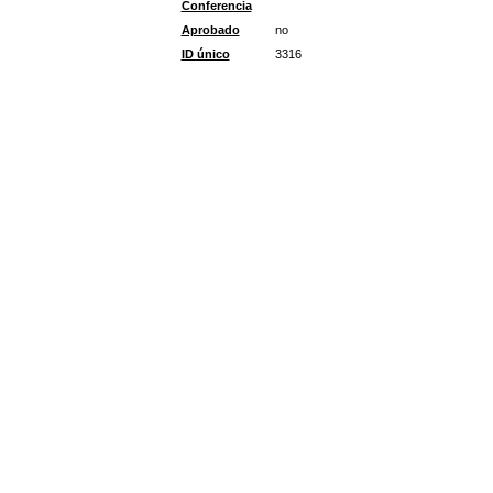
Conferencia
Aprobado
no
ID único
3316