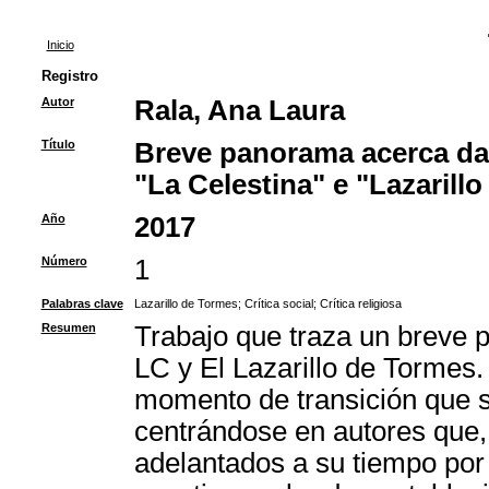
Inicio
Registro
Autor
Rala, Ana Laura
Título
Breve panorama acerca da c
"La Celestina" e "Lazarill
Año
2017
Número
1
Palabras clave
Lazarillo de Tormes
;
Crítica social
;
Crítica religiosa
Resumen
Trabajo que traza un breve p
LC y El Lazarillo de Tormes. 
momento de transición que s
centrándose en autores que,
adelantados a su tiempo por