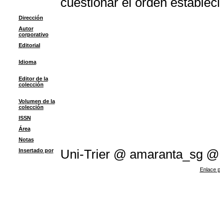
cuestionar el orden establec
Dirección
Autor
corporativo
Editorial
Idioma
Editor de la
colección
Volumen de la
colección
ISSN
Área
Notas
Insertado por
Uni-Trier @ amaranta_sg @
Enlace p