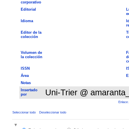
corporativo
Editorial
L
e
Idioma
I
r
Editor de la
T
colección
c
Volumen de
F
la colección
d
c
ISSN
I
Área
E
Notas
Insertado
Uni-Trier @ amaranta
por
Enlace 
Seleccionar todo
Deseleccionar todo