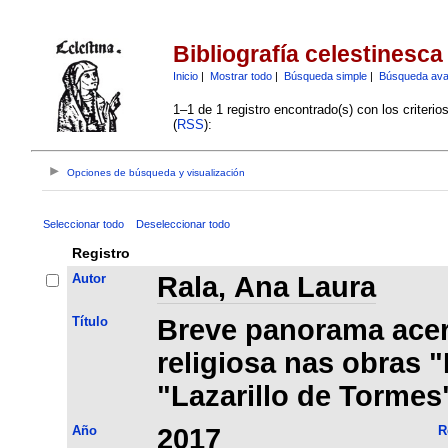
Bibliografía celestinesca
Inicio
|
Mostrar todo
|
Búsqueda simple
|
Búsqueda av
1–1 de 1 registro encontrado(s) con los criteri
(
RSS
):
Opciones de búsqueda y visualización
Seleccionar todo
Deseleccionar todo
Registro
Autor
Rala, Ana Laura
Título
Breve panorama acerc
religiosa nas obras "
"Lazarillo de Tormes
Año
2017
R