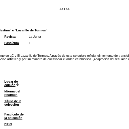
<<
1
>>
estina" e "Lazarillo de Tormes"
Revista
La Junta
Fascículo
1
ente en LC y El Lazarillo de Tormes. A través de este se quiere reflejar el momento de trans
ón artística y por su manera de cuestionar el orden establecido. [Adaptación del resumen d
Lugar de
edición
Idioma del
resumen
Título de la
colección
Fascículo de
la colección
ISBN