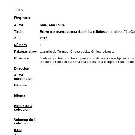
Inicio
Registro
Autor
Rala, Ana Laura
Título
Breve panorama acerca da crítica religiosa nas obras "La Cel
Año
2017
Número
1
Palabras clave
Lazarillo de Tormes
;
Crítica social
;
Crítica religiosa
Resumen
Trabajo que traza un breve panorama de la crítica religiosa pres
pueden ser considerados adelantados a su tiempo por su concepci
Dirección
Autor
corporativo
Editorial
Idioma
Editor de la
colección
Volumen de la
colección
ISSN