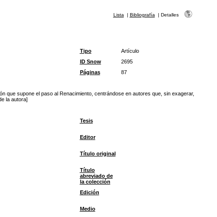
Lista
|
Bibliografía
|
Detalles
Tipo
Artículo
ID Snow
2695
Páginas
87
ición que supone el paso al Renacimiento, centrándose en autores que, sin exagerar,
e la autora]
Tesis
Editor
Título original
Título
abreviado de
la colección
Edición
Medio