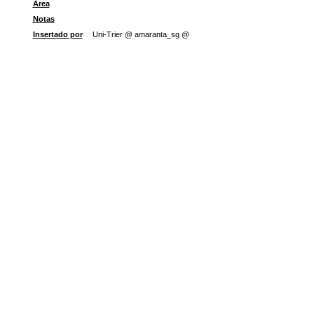
Área
Notas
Insertado por
Uni-Trier @ amaranta_sg @