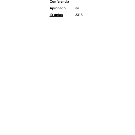
Conferencia
Aprobado
no
ID único
3316