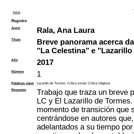
Inicio
Registro
Autor
Rala, Ana Laura
Título
Breve panorama acerca da c
"La Celestina" e "Lazarill
Año
2017
Número
1
Palabras clave
Lazarillo de Tormes
;
Crítica social
;
Crítica religiosa
Resumen
Trabajo que traza un breve p
LC y El Lazarillo de Tormes. 
momento de transición que s
centrándose en autores que,
adelantados a su tiempo por