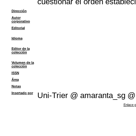
cuestionar el orden establec
Dirección
Autor
corporativo
Editorial
Idioma
Editor de la
colección
Volumen de la
colección
ISSN
Área
Notas
Insertado por
Uni-Trier @ amaranta_sg @
Enlace p