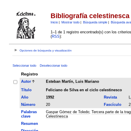
Bibliografía celestinesca
Inicio
|
Mostrar todo
|
Búsqueda simple
|
Búsqueda av
1–1 de 1 registro encontrado(s) con los criteri
(
RSS
):
Opciones de búsqueda y visualización
Seleccionar todo
Deseleccionar todo
Registro
Autor
Esteban Martín, Luis Mariano
Título
Feliciano de Silva en el ciclo celestinesco
Año
1992
Revista
L
Número
20
Fascículo
2
Palabras
Gaspar Gómez de Toledo
;
Tercera parte de la tra
clave
Celestinesca
Resumen
Dirección