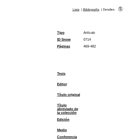
Lista
|
Bibliografía
|
Detalles
Tipo
Artículo
ID Snow
0714
Páginas
469-482
Tesis
Editor
Título original
Título
abreviado de
la colección
Edición
Medio
Conferencia