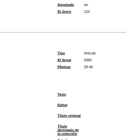
Aprobado
no
ID único
124
Tipo
Artículo
ID Snow
0360
Páginas
29-46
Tesis
Editor
Título original
Título
abreviado de
la colección