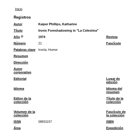
Inicio
Registros
Autor
Kaiper Phillips, Katharine
Título
Ironic Foreshadowing in "La Celestina"
Año
1974
Revista
Número
21
Fascículo
Palabras clave
Ironía
;
Humor
Resumen
Dirección
Autor
corporativo
Editorial
Lugar de
edición
Idioma
Idioma del
resumen
Editor de la
Título de la
colección
colección
Volumen de la
Fascículo de
colección
la colección
ISSN
08831157
ISBN
Área
Expedición