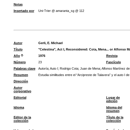
Notas
Insertado por
Uni-Trier @ amaranta_sg @ 112
Autor
Gerli, E. Michael
Título
"Celestina", Act I, Reconsidered: Cota, Mena... or Alfonso 
Año
1976
Revista
Número
23
Fascículo
Palabras clave
Autoría
;
Auto I
;
Rodrigo Cota
;
Juan de Mena
;
Alfonso Martínez de
Resumen
Estudia similitudes entre el “Arcipreste de Talavera” y el auto I de
Dirección
Autor
corporativo
Editorial
Lugar de
edición
Idioma
Idioma del
resumen
Editor de la
Título de la
colección
colección