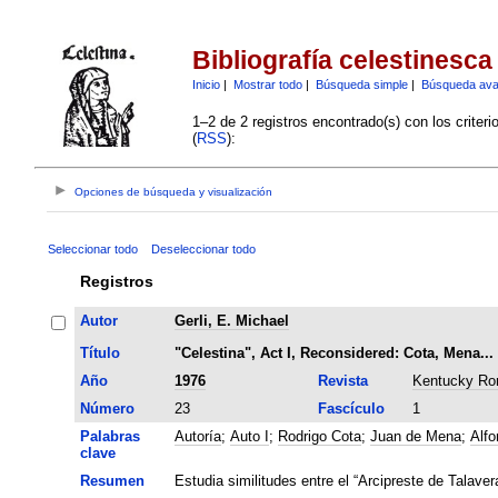
Bibliografía celestinesca
Inicio
|
Mostrar todo
|
Búsqueda simple
|
Búsqueda av
1–2 de 2 registros encontrado(s) con los criter
(
RSS
):
Opciones de búsqueda y visualización
Seleccionar todo
Deseleccionar todo
Registros
Autor
Gerli, E. Michael
Título
"Celestina", Act I, Reconsidered: Cota, Mena..
Año
1976
Revista
Kentucky Ro
Número
23
Fascículo
1
Palabras
Autoría
;
Auto I
;
Rodrigo Cota
;
Juan de Mena
;
Alfo
clave
Resumen
Estudia similitudes entre el “Arcipreste de Talavera