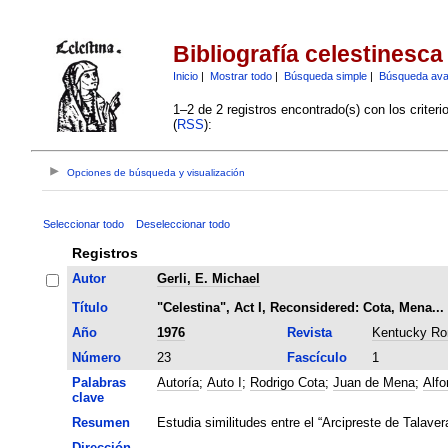
Bibliografía celestinesca
Inicio
|
Mostrar todo
|
Búsqueda simple
|
Búsqueda av
1–2 de 2 registros encontrado(s) con los criter
(
RSS
):
Opciones de búsqueda y visualización
Seleccionar todo
Deseleccionar todo
Registros
Autor
Gerli, E. Michael
Título
"Celestina", Act I, Reconsidered: Cota, Mena..
Año
1976
Revista
Kentucky Ro
Número
23
Fascículo
1
Palabras
Autoría
;
Auto I
;
Rodrigo Cota
;
Juan de Mena
;
Alfo
clave
Resumen
Estudia similitudes entre el “Arcipreste de Talavera
Dirección