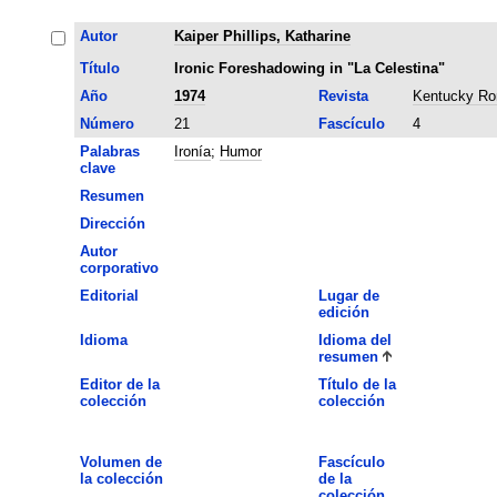
Autor
Kaiper Phillips, Katharine
Título
Ironic Foreshadowing in "La Celestina"
Año
1974
Revista
Kentucky Ro
Número
21
Fascículo
4
Palabras
Ironía
;
Humor
clave
Resumen
Dirección
Autor
corporativo
Editorial
Lugar de
edición
Idioma
Idioma del
resumen
Editor de la
Título de la
colección
colección
Volumen de
Fascículo
la colección
de la
colección