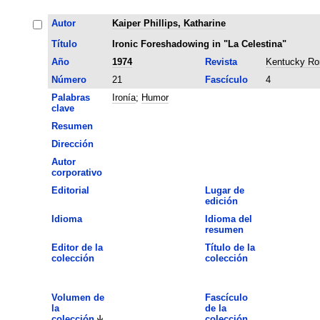
Autor
Kaiper Phillips, Katharine
Título
Ironic Foreshadowing in "La Celestina"
Año
1974
Revista
Kentucky Ro
Número
21
Fascículo
4
Palabras
Ironía
;
Humor
clave
Resumen
Dirección
Autor
corporativo
Editorial
Lugar de
edición
Idioma
Idioma del
resumen
Editor de la
Título de la
colección
colección
Volumen de
Fascículo
la
de la
colección
colección