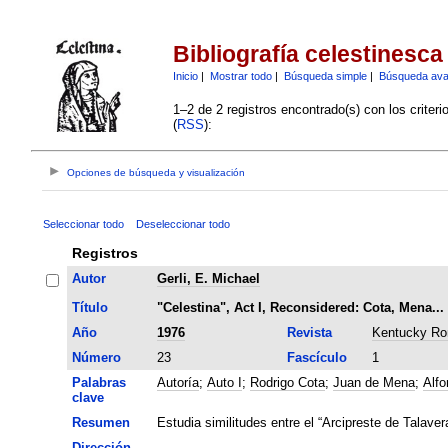
Bibliografía celestinesca
Inicio
|
Mostrar todo
|
Búsqueda simple
|
Búsqueda av
1–2 de 2 registros encontrado(s) con los criter
(
RSS
):
Opciones de búsqueda y visualización
Seleccionar todo
Deseleccionar todo
Registros
Autor
Gerli, E. Michael
Título
"Celestina", Act I, Reconsidered: Cota, Mena..
Año
1976
Revista
Kentucky Ro
Número
23
Fascículo
1
Palabras
Autoría
;
Auto I
;
Rodrigo Cota
;
Juan de Mena
;
Alfo
clave
Resumen
Estudia similitudes entre el “Arcipreste de Talavera
Dirección