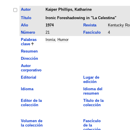
Autor
Kaiper Phillips, Katharine
Título
Ironic Foreshadowing in "La Celestina"
Año
1974
Revista
Kentucky Ro
Número
21
Fascículo
4
Palabras
Ironía
;
Humor
clave
Resumen
Dirección
Autor
corporativo
Editorial
Lugar de
edición
Idioma
Idioma del
resumen
Editor de la
Título de la
colección
colección
Volumen de
Fascículo
la colección
de la
colección