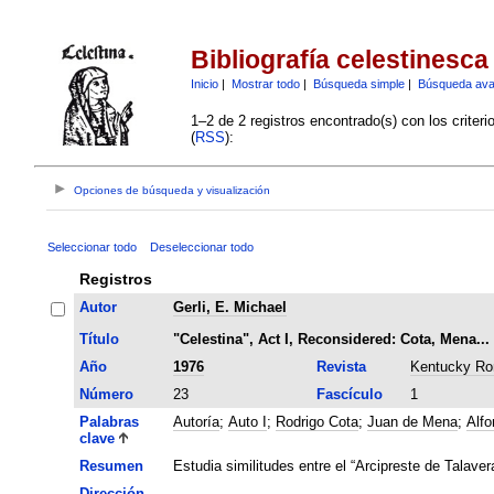
Bibliografía celestinesca
Inicio
|
Mostrar todo
|
Búsqueda simple
|
Búsqueda av
1–2 de 2 registros encontrado(s) con los criter
(
RSS
):
Opciones de búsqueda y visualización
Seleccionar todo
Deseleccionar todo
Registros
Autor
Gerli, E. Michael
Título
"Celestina", Act I, Reconsidered: Cota, Mena..
Año
1976
Revista
Kentucky Ro
Número
23
Fascículo
1
Palabras
Autoría
;
Auto I
;
Rodrigo Cota
;
Juan de Mena
;
Alfo
clave
Resumen
Estudia similitudes entre el “Arcipreste de Talavera
Dirección