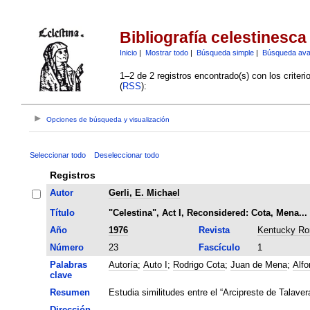
Bibliografía celestinesca
Inicio
|
Mostrar todo
|
Búsqueda simple
|
Búsqueda av
1–2 de 2 registros encontrado(s) con los criter
(
RSS
):
Opciones de búsqueda y visualización
Seleccionar todo
Deseleccionar todo
Registros
Autor
Gerli, E. Michael
Título
"Celestina", Act I, Reconsidered: Cota, Mena..
Año
1976
Revista
Kentucky Ro
Número
23
Fascículo
1
Palabras
Autoría
;
Auto I
;
Rodrigo Cota
;
Juan de Mena
;
Alfo
clave
Resumen
Estudia similitudes entre el “Arcipreste de Talavera
Dirección