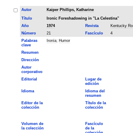
Autor
Kaiper Phillips, Katharine
Título
Ironic Foreshadowing in "La Celestina"
Año
1974
Revista
Kentucky Ro
Número
21
Fascículo
4
Palabras
Ironía
;
Humor
clave
Resumen
Dirección
Autor
corporativo
Editorial
Lugar de
edición
Idioma
Idioma del
resumen
Editor de la
Título de la
colección
colección
Volumen de
Fascículo
la colección
de la
colección