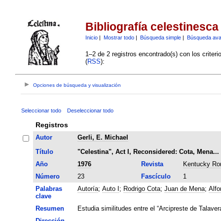
Bibliografía celestinesca
Inicio
|
Mostrar todo
|
Búsqueda simple
|
Búsqueda av
1–2 de 2 registros encontrado(s) con los criter
(
RSS
):
Opciones de búsqueda y visualización
Seleccionar todo
Deseleccionar todo
Registros
Autor
Gerli, E. Michael
Título
"Celestina", Act I, Reconsidered: Cota, Mena..
Año
1976
Revista
Kentucky Ro
Número
23
Fascículo
1
Palabras
Autoría
;
Auto I
;
Rodrigo Cota
;
Juan de Mena
;
Alfo
clave
Resumen
Estudia similitudes entre el “Arcipreste de Talavera
Dirección