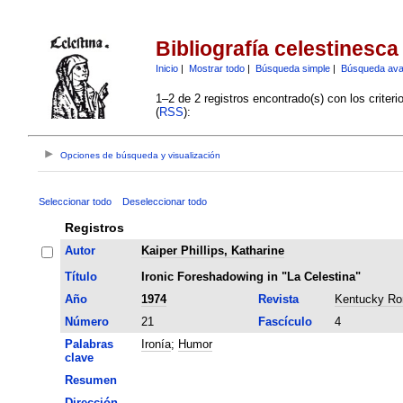
Bibliografía celestinesca
Inicio
|
Mostrar todo
|
Búsqueda simple
|
Búsqueda av
1–2 de 2 registros encontrado(s) con los criter
(
RSS
):
Opciones de búsqueda y visualización
Seleccionar todo
Deseleccionar todo
Registros
Autor
Kaiper Phillips, Katharine
Título
Ironic Foreshadowing in "La Celestina"
Año
1974
Revista
Kentucky Ro
Número
21
Fascículo
4
Palabras
Ironía
;
Humor
clave
Resumen
Dirección