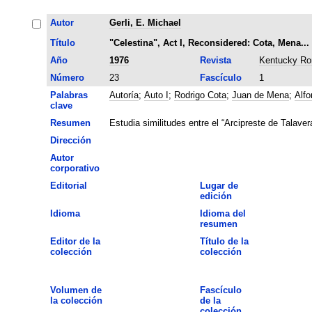
Autor
Gerli, E. Michael
Título
"Celestina", Act I, Reconsidered: Cota, Mena..
Año
1976
Revista
Kentucky Ro
Número
23
Fascículo
1
Palabras
Autoría
;
Auto I
;
Rodrigo Cota
;
Juan de Mena
;
Alfo
clave
Resumen
Estudia similitudes entre el “Arcipreste de Talavera
Dirección
Autor
corporativo
Editorial
Lugar de
edición
Idioma
Idioma del
resumen
Editor de la
Título de la
colección
colección
Volumen de
Fascículo
la colección
de la
colección