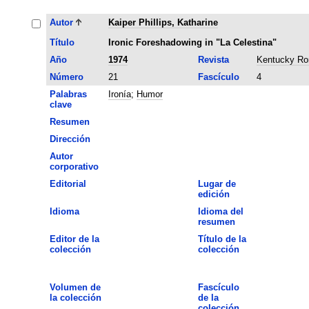
Autor
Kaiper Phillips, Katharine
Título
Ironic Foreshadowing in "La Celestina"
Año
1974
Revista
Kentucky Ro
Número
21
Fascículo
4
Palabras
Ironía
;
Humor
clave
Resumen
Dirección
Autor
corporativo
Editorial
Lugar de
edición
Idioma
Idioma del
resumen
Editor de la
Título de la
colección
colección
Volumen de
Fascículo
la colección
de la
colección