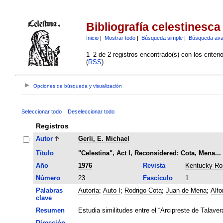
Bibliografía celestinesca
Inicio
|
Mostrar todo
|
Búsqueda simple
|
Búsqueda av
1–2 de 2 registros encontrado(s) con los criter
(
RSS
):
Opciones de búsqueda y visualización
Seleccionar todo
Deseleccionar todo
Registros
Autor
Gerli, E. Michael
Título
"Celestina", Act I, Reconsidered: Cota, Mena..
Año
1976
Revista
Kentucky Ro
Número
23
Fascículo
1
Palabras
Autoría
;
Auto I
;
Rodrigo Cota
;
Juan de Mena
;
Alfo
clave
Resumen
Estudia similitudes entre el “Arcipreste de Talavera
Dirección