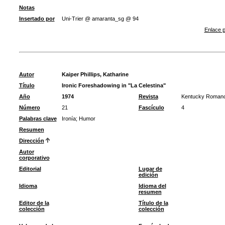
Notas
Insertado por
Uni-Trier @ amaranta_sg @ 94
Enlace p
Autor
Kaiper Phillips, Katharine
Título
Ironic Foreshadowing in "La Celestina"
Año
1974
Revista
Kentucky Romanc
Número
21
Fascículo
4
Palabras clave
Ironía
;
Humor
Resumen
Dirección
Autor
corporativo
Editorial
Lugar de
edición
Idioma
Idioma del
resumen
Editor de la
Título de la
colección
colección