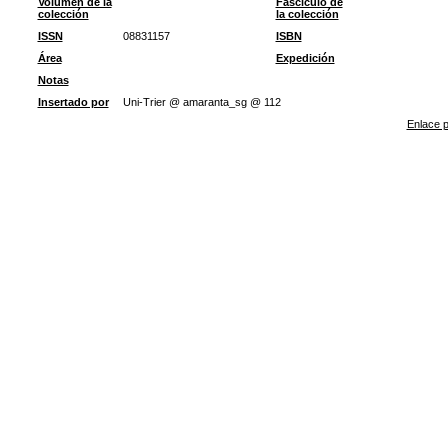
Volumen de la
Fascículo de
colección
la colección
ISSN
08831157
ISBN
Área
Expedición
Notas
Insertado por
Uni-Trier @ amaranta_sg @ 112
Enlace p