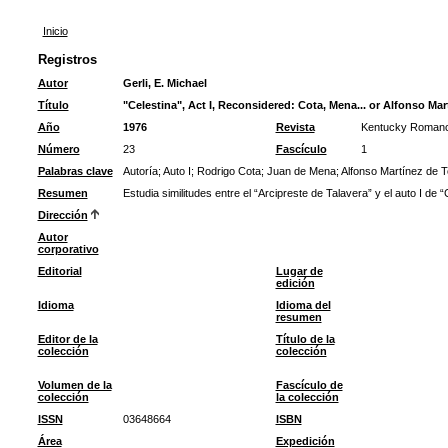
Inicio
Registros
Autor
Gerli, E. Michael
Título
"Celestina", Act I, Reconsidered: Cota, Mena... or Alfonso Ma
Año
1976
Revista
Kentucky Romanc
Número
23
Fascículo
1
Palabras clave
Autoría
;
Auto I
;
Rodrigo Cota
;
Juan de Mena
;
Alfonso Martínez de T
Resumen
Estudia similitudes entre el “Arcipreste de Talavera” y el auto I de “
Dirección
Autor
corporativo
Editorial
Lugar de
edición
Idioma
Idioma del
resumen
Editor de la
Título de la
colección
colección
Volumen de la
Fascículo de
colección
la colección
ISSN
03648664
ISBN
Área
Expedición