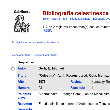
Bibliografía celestinesca
Inicio
|
Mostrar todo
|
Búsqueda simple
|
Búsqueda av
1–2 de 2 registros encontrado(s) con los criter
(
RSS
):
Opciones de búsqueda y visualización
Seleccionar todo
Deseleccionar todo
Registros
Autor
Gerli, E. Michael
Título
"Celestina", Act I, Reconsidered: Cota, Mena..
Año
1976
Revista
Kentucky Ro
Número
23
Fascículo
1
Palabras
Autoría
;
Auto I
;
Rodrigo Cota
;
Juan de Mena
;
Alfo
clave
Resumen
Estudia similitudes entre el “Arcipreste de Talavera
Dirección