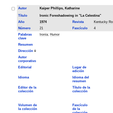
Autor
Kaiper Phillips, Katharine
Título
Ironic Foreshadowing in "La Celestina"
Año
1974
Revista
Kentucky Ro
Número
21
Fascículo
4
Palabras
Ironía
;
Humor
clave
Resumen
Dirección
Autor
corporativo
Editorial
Lugar de
edición
Idioma
Idioma del
resumen
Editor de la
Título de la
colección
colección
Volumen de
Fascículo
la colección
de la
colección