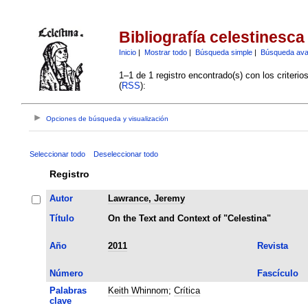
Bibliografía celestinesca
Inicio
|
Mostrar todo
|
Búsqueda simple
|
Búsqueda av
1–1 de 1 registro encontrado(s) con los criteri
(
RSS
):
Opciones de búsqueda y visualización
Seleccionar todo
Deseleccionar todo
Registro
Autor
Lawrance, Jeremy
Título
On the Text and Context of "Celestina"
Año
2011
Revista
Número
Fascículo
Palabras
Keith Whinnom
;
Crítica
clave