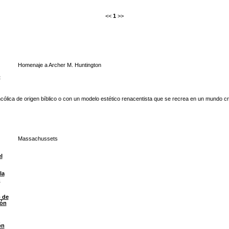
<<
1
>>
Homenaje a Archer M. Huntington
o
cólica de origen bíblico o con un modelo estético renacentista que se recrea en un mundo cr
Massachussets
l
la
n
 de
ión
ón