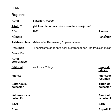
Inicio
Registro
Autor
Bataillon, Marcel
Título
¿Melancolía renacentista o melancolía judía?
Año
1952
Revista
Número
Fascícul
Palabras clave
Melancolía
;
Pesimismo
;
Criptojudaísmo
Resumen
El pesimismo de la obra podría entroncar con una tradición melan
Dirección
Autor
corporativo
Editorial
Wellesley College
Lugar de
edición
Idioma
Idioma de
resumen
Editor de la
Título de 
colección
colecció
Volumen de la
Fascículo
colección
la colecc
ISSN
ISBN
Área
Expedici