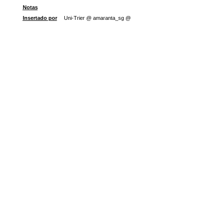
Notas
Insertado por
Uni-Trier @ amaranta_sg @