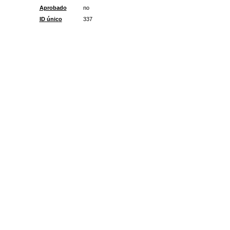
Aprobado
no
ID único
337