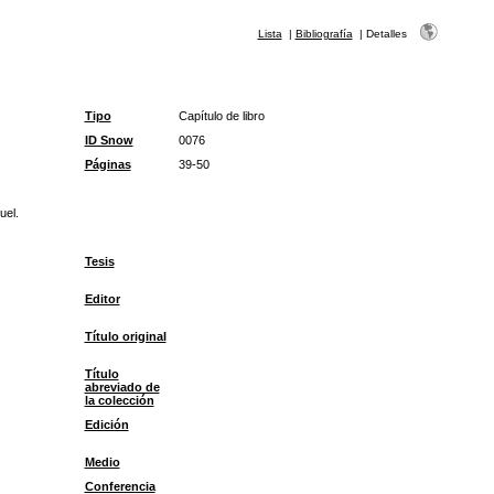
Lista
|
Bibliografía
|
Detalles
Tipo
Capítulo de libro
ID Snow
0076
Páginas
39-50
uel.
Tesis
Editor
Título original
Título
abreviado de
la colección
Edición
Medio
Conferencia