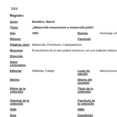
Inicio
Registro
Autor
Bataillon, Marcel
Título
¿Melancolía renacentista o melancolía judía?
Año
1952
Revista
Homenaje a A
Número
Fascículo
Palabras clave
Melancolía
;
Pesimismo
;
Criptojudaísmo
Resumen
El pesimismo de la obra podría entroncar con una tradición melancó
Dirección
Autor
corporativo
Editorial
Wellesley College
Lugar de
Massachusse
edición
Idioma
Idioma del
resumen
Editor de la
Título de la
colección
colección
Volumen de la
Fascículo de
colección
la colección
ISSN
ISBN
Área
Expedición