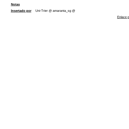
Notas
Insertado por
Uni-Trier @ amaranta_sg @
Enlace p