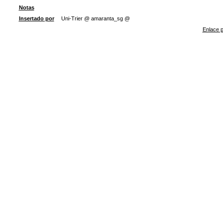
Notas
Insertado por
Uni-Trier @ amaranta_sg @
Enlace p