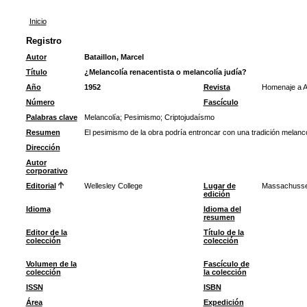
Inicio
Registro
Autor
Bataillon, Marcel
Título
¿Melancolía renacentista o melancolía judía?
Año
1952
Revista
Homenaje a A
Número
Fascículo
Palabras clave
Melancolía
;
Pesimismo
;
Criptojudaísmo
Resumen
El pesimismo de la obra podría entroncar con una tradición melancó
Dirección
Autor
corporativo
Editorial
Wellesley College
Lugar de
Massachusse
edición
Idioma
Idioma del
resumen
Editor de la
Título de la
colección
colección
Volumen de la
Fascículo de
colección
la colección
ISSN
ISBN
Área
Expedición