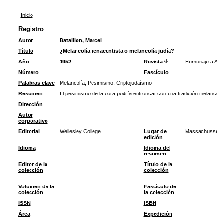
Inicio
Registro
Autor
Bataillon, Marcel
Título
¿Melancolía renacentista o melancolía judía?
Año
1952
Revista
Homenaje a A
Número
Fascículo
Palabras clave
Melancolía
;
Pesimismo
;
Criptojudaísmo
Resumen
El pesimismo de la obra podría entroncar con una tradición melancó
Dirección
Autor
corporativo
Editorial
Wellesley College
Lugar de
Massachusse
edición
Idioma
Idioma del
resumen
Editor de la
Título de la
colección
colección
Volumen de la
Fascículo de
colección
la colección
ISSN
ISBN
Área
Expedición