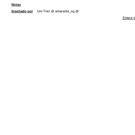
Notas
Insertado por
Uni-Trier @ amaranta_sg @
Enlace p