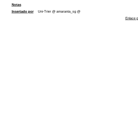
Notas
Insertado por
Uni-Trier @ amaranta_sg @
Enlace p