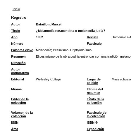
Inicio
Registro
Autor
Bataillon, Marcel
Título
¿Melancolía renacentista o melancolía judía?
Año
1952
Revista
Homenaje a A
Número
Fascículo
Palabras clave
Melancolía
;
Pesimismo
;
Criptojudaísmo
Resumen
El pesimismo de la obra podría entroncar con una tradición melancó
Dirección
Autor
corporativo
Editorial
Wellesley College
Lugar de
Massachusse
edición
Idioma
Idioma del
resumen
Editor de la
Título de la
colección
colección
Volumen de la
Fascículo de
colección
la colección
ISSN
ISBN
Área
Expedición